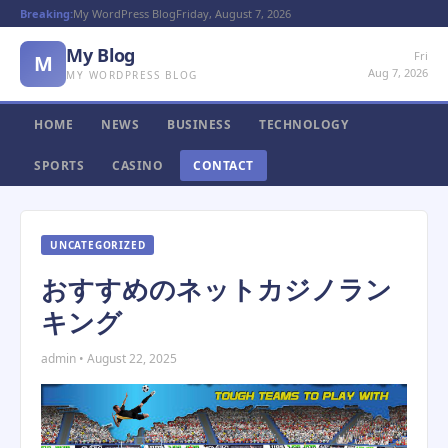
Breaking:
My WordPress Blog
Friday, August 7, 2026
My Blog
Fri
M
Aug 7, 2026
MY WORDPRESS BLOG
HOME
NEWS
BUSINESS
TECHNOLOGY
SPORTS
CASINO
CONTACT
UNCATEGORIZED
おすすめのネットカジノラン
キング
admin • August 22, 2025