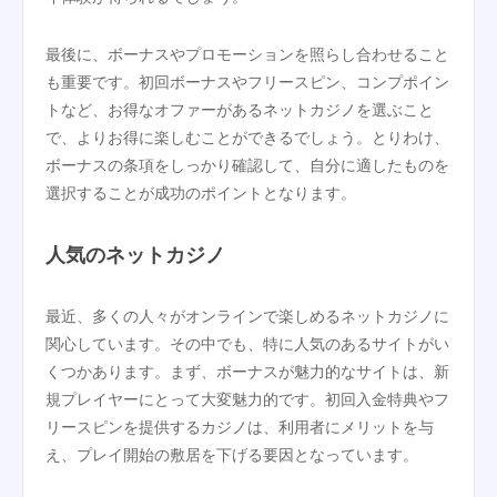
最後に、ボーナスやプロモーションを照らし合わせること
も重要です。初回ボーナスやフリースピン、コンプポイン
トなど、お得なオファーがあるネットカジノを選ぶこと
で、よりお得に楽しむことができるでしょう。とりわけ、
ボーナスの条項をしっかり確認して、自分に適したものを
選択することが成功のポイントとなります。
人気のネットカジノ
最近、多くの人々がオンラインで楽しめるネットカジノに
関心しています。その中でも、特に人気のあるサイトがい
くつかあります。まず、ボーナスが魅力的なサイトは、新
規プレイヤーにとって大変魅力的です。初回入金特典やフ
リースピンを提供するカジノは、利用者にメリットを与
え、プレイ開始の敷居を下げる要因となっています。