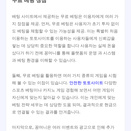
무료 베팅 장점
배팅 사이트에서 제공하는 무료 베팅은 이용자에게 여러 가
지 장점을 제공. 먼저, 무료 베팅은 사용자가 초기 투자 없이
도 베팅을 체험할 수 있는 가능성을 제공. 이는 특별히 처음
이용하는 토토사이트를 이용하는 사용자들에게 신뢰감을
쌓는 데 상당히 중요한 역할을 합니다 사용자는 실제 돈을
샀다가 하기 전에 꽁머니를 통해 플랫폼의 운영 과 시스템
과 베팅 환경을 이해할 수 있습니다.
둘째, 무료 베팅을 활용하면 여러 가지 종류의 게임을 시험
해 볼 수 있는 이점이 있습니다.
안전한 토토사이트
다양한
스포츠 베팅이나 카지노 게임 경험해 보면서 어떤 게임이
자신에게 맞는지 알아갈 수 있습니다. 이는 개인에게 맞는
베팅 전략 세우는 데 상당한 도움 되며, 결과적으로 현금으
로 연결될 수 있는 결과를 안겨줍니다.
마지막으로, 꽁머니은 여러 이벤트와 광고으로 인해 추가